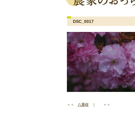
DSC_0017
＜＜
八重桜
｜ ＞＞