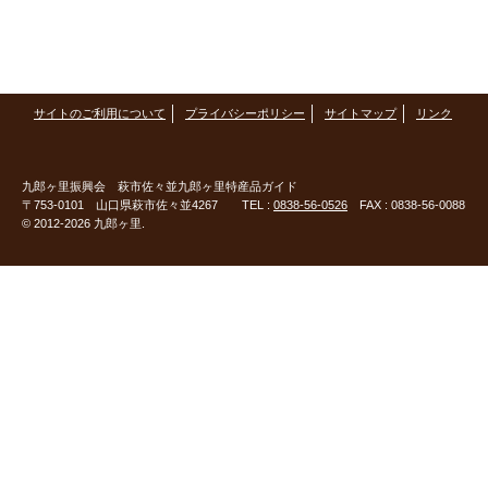
サイトのご利用について
プライバシーポリシー
サイトマップ
リンク
九郎ヶ里振興会
萩市佐々並九郎ヶ里特産品ガイド
〒753-0101 山口県萩市佐々並4267 TEL :
0838-56-0526
FAX : 0838-56-0088
© 2012-2026 九郎ヶ里.