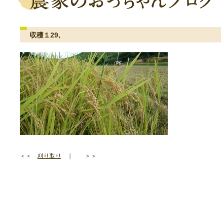
収穫１29,
＜＜
刈り取り
｜ ＞＞