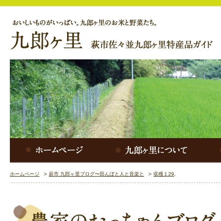
ホームページ
萩市 九郎ヶ里ブログ〜田んぼと人と音楽と
収穫１29,