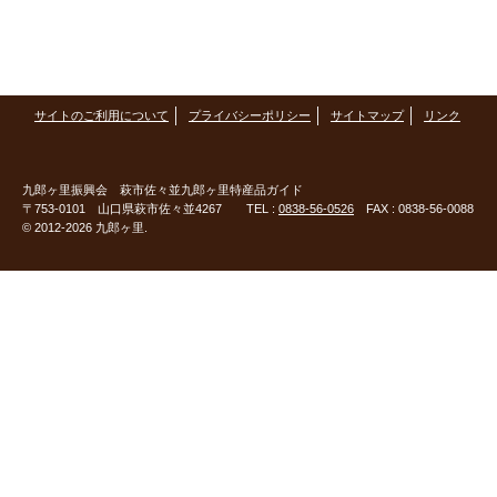
サイトのご利用について
プライバシーポリシー
サイトマップ
リンク
九郎ヶ里振興会
萩市佐々並九郎ヶ里特産品ガイド
〒753-0101 山口県萩市佐々並4267 TEL :
0838-56-0526
FAX : 0838-56-0088
© 2012-2026 九郎ヶ里.