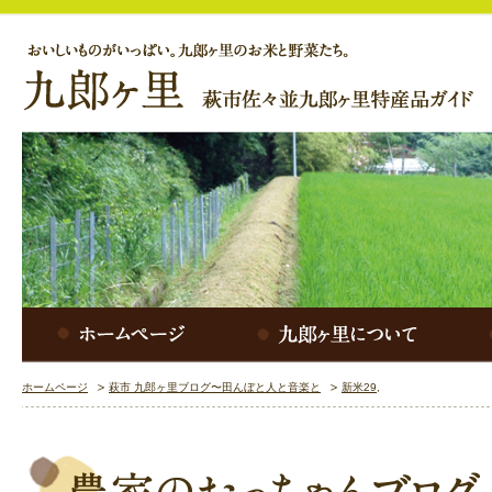
ホームページ
萩市 九郎ヶ里ブログ〜田んぼと人と音楽と
新米29,