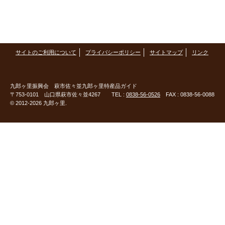
サイトのご利用について
プライバシーポリシー
サイトマップ
リンク
九郎ヶ里振興会
萩市佐々並九郎ヶ里特産品ガイド
〒753-0101 山口県萩市佐々並4267 TEL :
0838-56-0526
FAX : 0838-56-0088
© 2012-2026 九郎ヶ里.