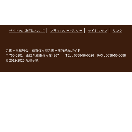
サイトのご利用について
プライバシーポリシー
サイトマップ
リンク
九郎ヶ里振興会
萩市佐々並九郎ヶ里特産品ガイド
〒753-0101 山口県萩市佐々並4267 TEL :
0838-56-0526
FAX : 0838-56-0088
© 2012-2026 九郎ヶ里.