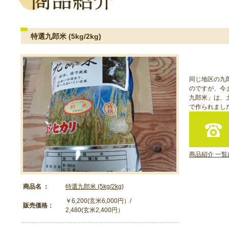
特選九郎米 (5kg/2kg)
同じ地区の九
のですが、今
九郎米」は、
で作られまし
商品紹介 一覧
商品名 ：
特選九郎米 (5kg/2kg)
￥6,200(玄米6,000円）/
販売価格：
2,480(玄米2,400円）