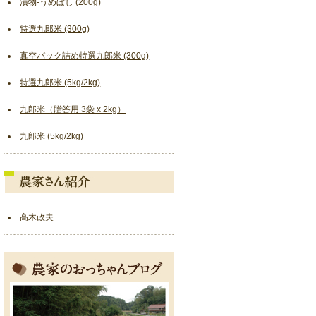
漬物-うめぼし (200g)
特選九郎米 (300g)
真空パック詰め特選九郎米 (300g)
特選九郎米 (5kg/2kg)
九郎米（贈答用 3袋 x 2kg）
九郎米 (5kg/2kg)
高木政夫