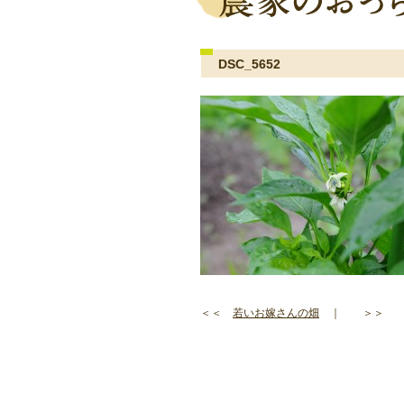
DSC_5652
＜＜
若いお嫁さんの畑
｜ ＞＞