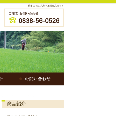
萩市佐々並 九郎ヶ里特産品ガイド