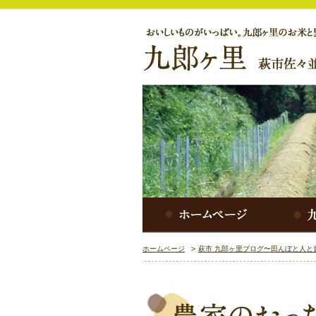
ホームページ
萩市 九郎ヶ里ブログ〜田んぼと人と