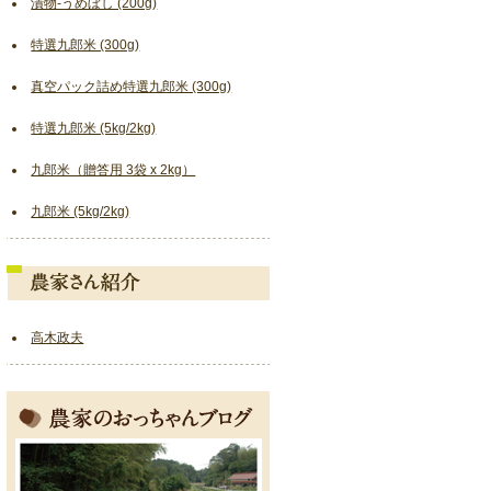
漬物-うめぼし (200g)
特選九郎米 (300g)
真空パック詰め特選九郎米 (300g)
特選九郎米 (5kg/2kg)
九郎米（贈答用 3袋 x 2kg）
九郎米 (5kg/2kg)
高木政夫