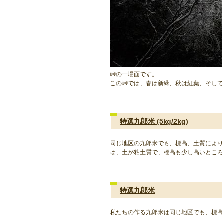
峠の一場面です。
この峠では、春は新緑、秋は紅葉、そし
特選九郎米 (5kg/2kg)
同じ地区の九郎米でも、標高、土質によ
は、土が粘土質で、標高も少し高いとこ
特選九郎米
私たちの作る九郎米は同じ地区でも、標