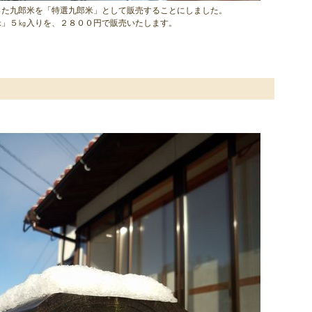
った九郎米を「特選九郎米」として販売することにしました。
米」５㎏入りを、２８００円で販売いたします。