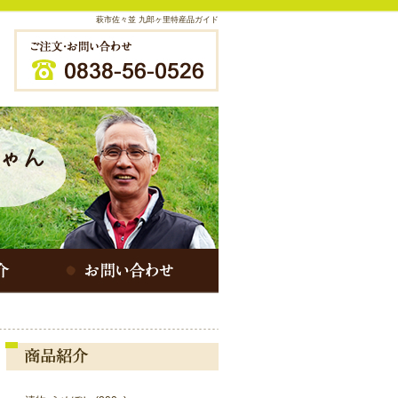
萩市佐々並 九郎ヶ里特産品ガイド