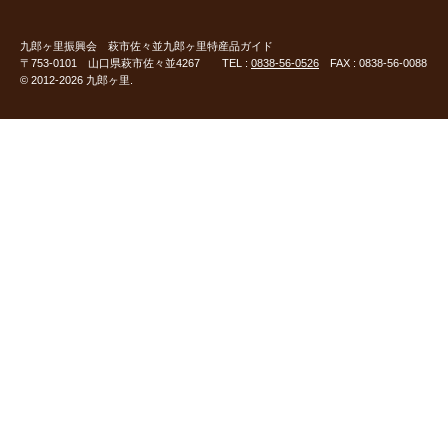
九郎ヶ里振興会
萩市佐々並九郎ヶ里特産品ガイド
〒753-0101 山口県萩市佐々並4267 TEL :
0838-56-0526
FAX : 0838-56-0088
© 2012-2026 九郎ヶ里.