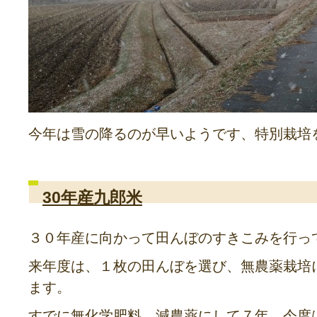
今年は雪の降るのが早いようです、特別栽培
30年産九郎米
３０年産に向かって田んぼのすきこみを行っ
来年度は、１枚の田んぼを選び、無農薬栽培
ます。
すでに無化学肥料、減農薬にして７年、今度