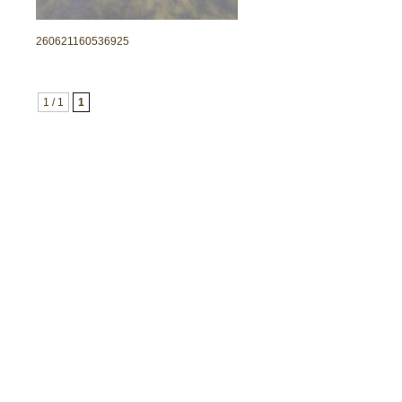
260621160536925
1 / 1
1