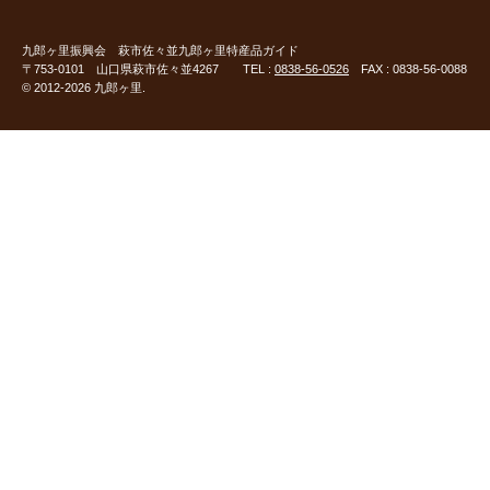
九郎ヶ里振興会
萩市佐々並九郎ヶ里特産品ガイド
〒753-0101 山口県萩市佐々並4267 TEL :
0838-56-0526
FAX : 0838-56-0088
© 2012-2026 九郎ヶ里.