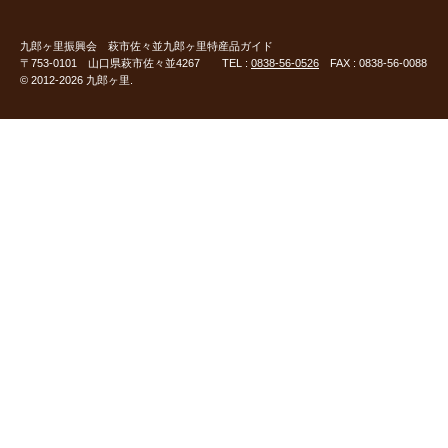
九郎ヶ里振興会
萩市佐々並九郎ヶ里特産品ガイド
〒753-0101 山口県萩市佐々並4267 TEL :
0838-56-0526
FAX : 0838-56-0088
© 2012-2026 九郎ヶ里.