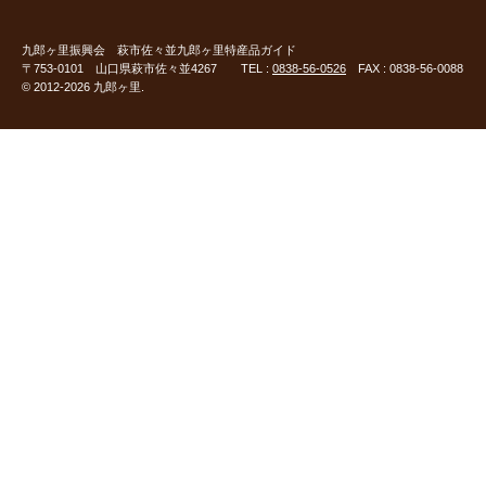
九郎ヶ里振興会
萩市佐々並九郎ヶ里特産品ガイド
〒753-0101 山口県萩市佐々並4267 TEL :
0838-56-0526
FAX : 0838-56-0088
© 2012-2026 九郎ヶ里.