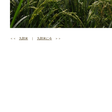
＜＜
九郎米
｜
九郎米に今
＞＞