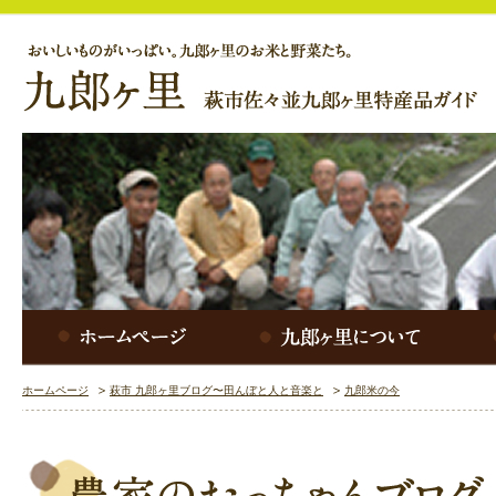
ホームページ
萩市 九郎ヶ里ブログ〜田んぼと人と音楽と
九郎米の今