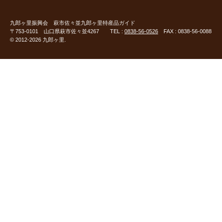
九郎ヶ里振興会
萩市佐々並九郎ヶ里特産品ガイド
〒753-0101 山口県萩市佐々並4267 TEL :
0838-56-0526
FAX : 0838-56-0088
© 2012-2026 九郎ヶ里.