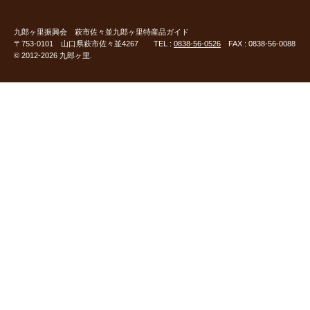
九郎ヶ里振興会
萩市佐々並九郎ヶ里特産品ガイド
〒753-0101 山口県萩市佐々並4267 TEL :
0838-56-0526
FAX : 0838-56-0088
© 2012-2026 九郎ヶ里.