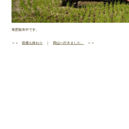
堆肥散布中です。
＜＜
収穫も終わり
｜
岡山へ行きました。
＞＞