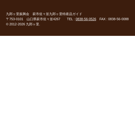
九郎ヶ里振興会
萩市佐々並九郎ヶ里特産品ガイド
〒753-0101 山口県萩市佐々並4267 TEL :
0838-56-0526
FAX : 0838-56-0088
© 2012-2026 九郎ヶ里.